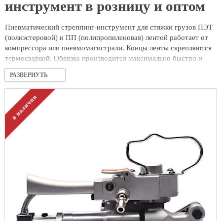
инструмент в розницу и оптом
Пневматический стреппинг-инструмент для стяжки грузов ПЭТ
(полиэстеровой) и ПП (полипропиленовая) лентой работает от
компрессора или пневмомагистрали. Концы ленты скрепляются
термосваркой. Обвязка производится максимально быстро и
непрерывно, поэтому оборудование используется на
РАЗВЕРНУТЬ
предприятиях и складах с большим объемом обрабатываемых
грузов. Отсутствие электроники и меньшее количество деталей
в наличии
сокращает уязвимые к поломке места. Это удешевляет
стоимость обслуживания инструмента и продлевает срок его
службы.
Ручной пневматический инструмент применяют для обвязки
грузов разного типа:
Круглые, в том числе мотки и бухты;
С большими или нестандартными габаритами, длинномерные;
Хрупкие и мягкие.
Процесс упаковки проходит так: оператор вставляет два конца
полиэстеровой ленты в паз ручной машинки, нажимает кнопку
для натяжения, затем кнопку для сварки и отрезания.