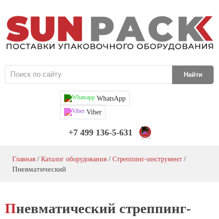
Паллетоупаковщики
Стреппинг-машины
Стреппинг-инструмент
Формирователи коробов
WhatsApp
Заклейщики коробов
Viber
Орбитальные обмотчики
+7 499 136-5-631
Обандероливающие машины
/
/
/
Главная
Каталог оборудования
Стреппинг-инструмент
Багажеупаковщики
Пневматический
Расходные материалы
Пневматический стреппинг-